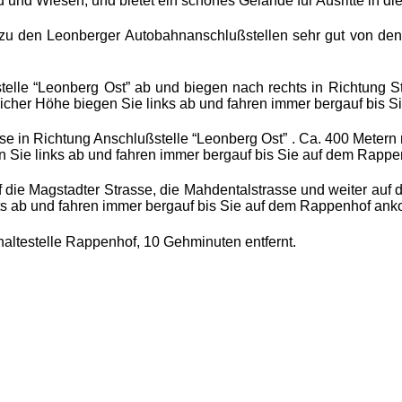
 und Wiesen, und bietet ein schönes Gelände für Ausritte in die
u den Leonberger Autobahnanschlußstellen sehr gut von den 
telle “Leonberg Ost” ab und biegen nach rechts in Richtung St
 gleicher Höhe biegen Sie links ab und fahren immer bergauf bi
e in Richtung Anschlußstelle “Leonberg Ost” . Ca. 400 Metern
gen Sie links ab und fahren immer bergauf bis Sie auf dem Rap
 die Magstadter Strasse, die Mahdentalstrasse und weiter auf d
chts ab und fahren immer bergauf bis Sie auf dem Rappenhof a
haltestelle Rappenhof, 10 Gehminuten entfernt.